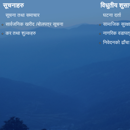
सूचनाहरु
विधुतीय शुस
सूचना तथा समाचार
घटना दर्ता
सार्वजनिक खरीद /बोलपत्र सूचना
सामाजिक सुरक्ष
कर तथा शुल्कहरु
नागरिक वडापत्
निवेदनको ढाँचा