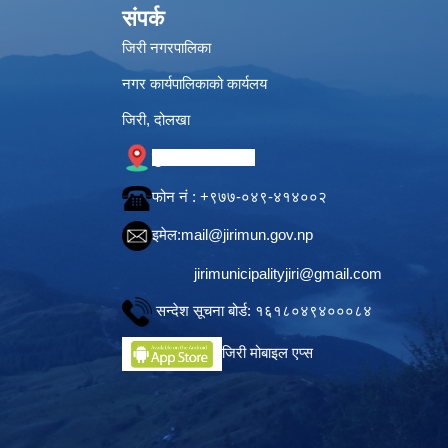
संपर्क
जिरी नगरपालिका
नगर कार्यपालिकाको कार्यलय
जिरी, दोलखा
गुगल नक्सामा स्थान
फोन नं‍ : +९७७-०४९-४१४००२
इमेल:
mail@jirimun.gov.np
jirimunicipalityjiri@gmail.com
सन्देश सूचना बोर्ड: १६१८०४९४०००८४
जिरी मोबाइल एप्स