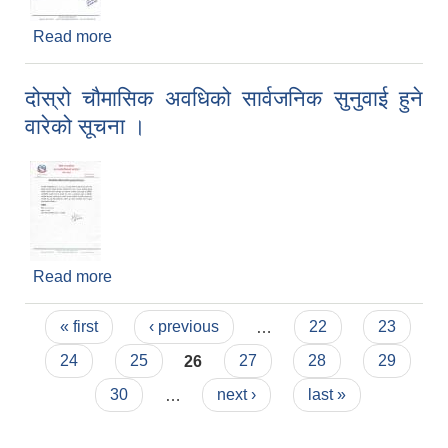
Read more
about भिटामिन ''ए" र जुकाको औषधी खुवाउने तथा नियमित
खोप लगाउने बारे‍ सूचना ।
दोस्रो चौमासिक अवधिको सार्वजनिक सुनुवाई हुने
वारेको सूचना ।
Read more
about दोस्रो चौमासिक अवधिको सार्वजनिक सुनुवाई हुने
वारेको सूचना ।
Pages
« first
‹ previous
…
22
23
24
25
26
27
28
29
30
…
next ›
last »