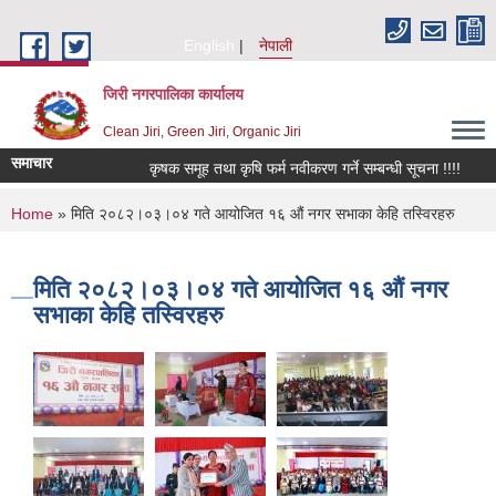
Skip to main content
English
नेपाली
जिरी नगरपालिका कार्यालय
Clean Jiri, Green Jiri, Organic Jiri
समाचार
कृषक समूह तथा कृषि फर्म नवीकरण गर्ने सम्बन्धी सूचना !!!!
किव
You are here
Home
» मिति २०८२।०३।०४ गते आयोजित १६ औं नगर सभाका केहि तस्विरहरु
मिति २०८२।०३।०४ गते आयोजित १६ औं नगर
सभाका केहि तस्विरहरु