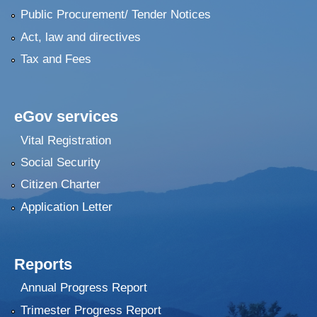
Public Procurement/ Tender Notices
Act, law and directives
Tax and Fees
eGov services
Vital Registration
Social Security
Citizen Charter
Application Letter
Reports
Annual Progress Report
Trimester Progress Report