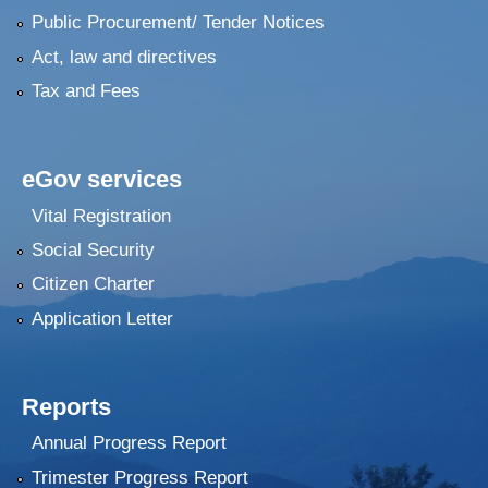
Public Procurement/ Tender Notices
Act, law and directives
Tax and Fees
eGov services
Vital Registration
Social Security
Citizen Charter
Application Letter
Reports
Annual Progress Report
Trimester Progress Report