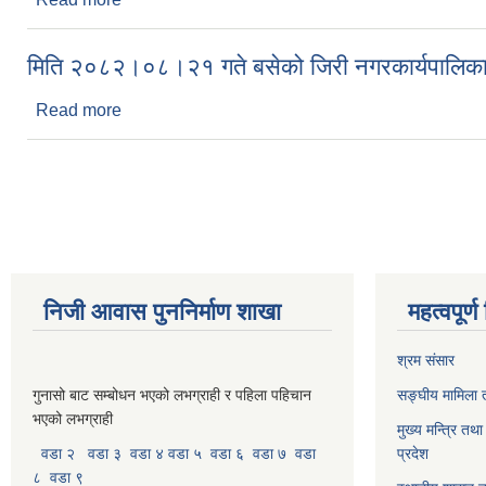
मिति २०८२।०८।२१ गते बसेको जिरी नगरकार्यपालिका
Read more
about मिति २०८२।०८।२१ गते बसेको जिरी नगरकार्यपालि
Pages
निजी आवास पुननिर्माण शाखा
महत्वपूर्
श्रम संसार
गुनासो बाट सम्बोधन भएको लभग्राही र पहिला पहिचान
सङ्घीय मामिला त
भएको लभग्राही
मुख्य मन्त्रि तथ
वडा २
वडा ३
वडा ४
वडा ५
वडा ६
वडा ७
वडा
प्रदेश
८
वडा ९