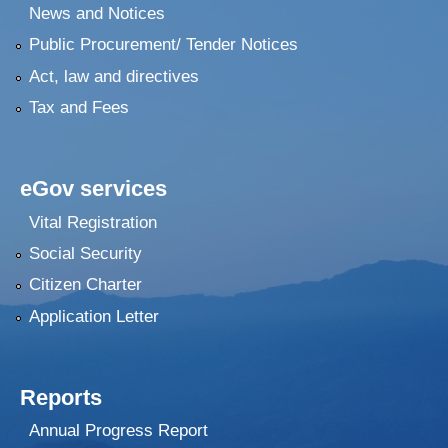
News and Notices
Public Procurement/ Tender Notices
Act, law and directives
Tax and Fees
eGov services
Vital Registration
Social Security
Citizen Charter
Application Letter
Reports
Annual Progress Report