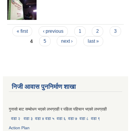
Pages
« first
‹ previous
1
2
3
4
5
next ›
last »
निजी आवास पुननिर्माण शाखा
गुनासो बाट सम्बोधन भएको लभग्राही र पहिला पहिचान भएको लभग्राही
वडा २
वडा ३
वडा ४
वडा ५
वडा ६
वडा ७
वडा ८
वडा ९
Action Plan