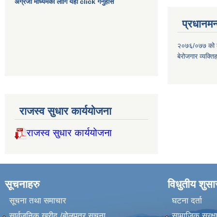
अंग्रेजी माध्यमको लागि यहा click गर्नुहोस
प्रधानमन्
२०७६/०७७ को लाग
बेरोजगार व्यक्त
राजस्व सुधार कार्ययोजना
राजस्व सुधार कार्ययोजना
सूचनाहरु
विधुतीय शुस
सूचना तथा समाचार
घटना दर्ता
सार्वजनिक खरीद /बोलपत्र सूचना
सामाजिक सुरक्ष