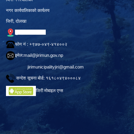
नगर कार्यपालिकाको कार्यलय
जिरी, दोलखा
गुगल नक्सामा स्थान
फोन नं‍ : +९७७-०४९-४१४००२
इमेल:
mail@jirimun.gov.np
jirimunicipalityjiri@gmail.com
सन्देश सूचना बोर्ड: १६१८०४९४०००८४
जिरी मोबाइल एप्स