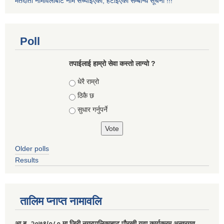
मतदाता नामावलीबाट नाम सच्याइएको, हटाइएको सम्बन्धि सूचना !!!
Poll
तपाईलाई हाम्रो सेवा कस्तो लाग्यो ?
Choices
धेरै राम्रो
ठिकै छ
सुधार गर्नुपर्ने
Older polls
Results
तालिम प्नाप्त नामावलि
आ.ब. २०७९/०८० मा जिरी नगरपालिकाबाट पौरखी युवा कार्यक्रम अन्तरगत