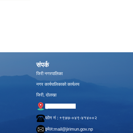
संपर्क
जिरी नगरपालिका
नगर कार्यपालिकाको कार्यलय
जिरी, दोलखा
गुगल नक्सामा स्थान
फोन नं‍ : +९७७-०४९-४१४००२
इमेल:
mail@jirimun.gov.np