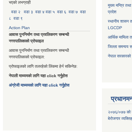
भएको लभग्राही
मुख्य मन्त्रि तथ
वडा २
वडा ३
वडा ४
वडा ५
वडा ६
वडा ७
वडा
प्रदेश
८
वडा ९
स्थानीय शासन त
Action Plan
LGCDP
आवास पुननिर्माण तथा प्रवलिकरण सम्बन्धी
आर्थिक मामिला त
नगरपालिकाको प्रोफाइल
जिल्ला समन्वय 
आवास पुननिर्माण तथा प्रवलिकरण सम्बन्धी
नेपाल सरकारको प
नगरपालिकाको प्रोफाइल:
प्रोफाइलको लागि तलरहेको लिंकमा हेर्न सकिनेछ:
नेपाली माध्यमको लागि यहा click गर्नुहोस
अंग्रेजी माध्यमको लागि यहा click गर्नुहोस
प्रधानमन्
२०७६/०७७ को लाग
बेरोजगार व्यक्त