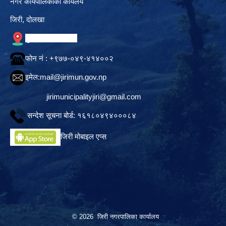
नगर कार्यपालिकाको कार्यलय
जिरी, दोलखा
गुगल नक्सामा स्थान
फोन नं‍ : +९७७-०४९-४१४००२
इमेल:
mail@jirimun.gov.np
jirimunicipalityjiri@gmail.com
सन्देश सूचना बोर्ड: १६१८०४९४०००८४
जिरी मोबाइल एप्स
© 2026 जिरी नगरपालिका कार्यालय