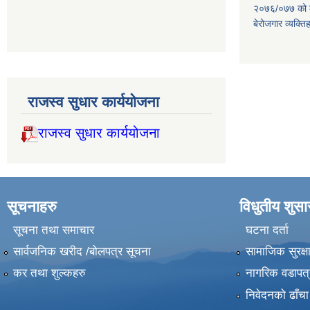
२०७६/०७७ को लाग
बेरोजगार व्यक्त
राजस्व सुधार कार्ययोजना
राजस्व सुधार कार्ययोजना
सूचनाहरु
विधुतीय शुस
सूचना तथा समाचार
घटना दर्ता
सार्वजनिक खरीद /बोलपत्र सूचना
सामाजिक सुरक्ष
कर तथा शुल्कहरु
नागरिक वडापत्
निवेदनको ढाँचा