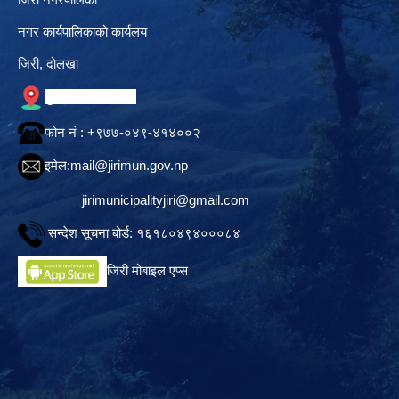
नगर कार्यपालिकाको कार्यलय
जिरी, दोलखा
गुगल नक्सामा स्थान
फोन नं‍ : +९७७-०४९-४१४००२
इमेल:
mail@jirimun.gov.np
jirimunicipalityjiri@gmail.com
सन्देश सूचना बोर्ड: १६१८०४९४०००८४
जिरी मोबाइल एप्स