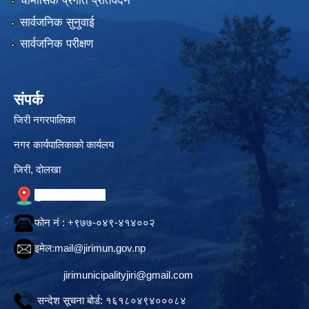
चौमासिक प्रगति प्रतिवेदन
सार्वजनिक सुनुवाई
सार्वजनिक परीक्षण
संपर्क
जिरी नगरपालिका
नगर कार्यपालिकाको कार्यलय
जिरी, दोलखा
गुगल नक्सामा स्थान
फोन नं‍ : +९७७-०४९-४१४००२
इमेल:
mail@jirimun.gov.np
jirimunicipalityjiri@gmail.com
सन्देश सूचना बोर्ड: १६१८०४९४०००८४