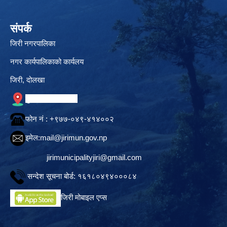
संपर्क
जिरी नगरपालिका
नगर कार्यपालिकाको कार्यलय
जिरी, दोलखा
गुगल नक्सामा स्थान
फोन नं‍ : +९७७-०४९-४१४००२
इमेल:
mail@jirimun.gov.np
jirimunicipalityjiri@gmail.com
सन्देश सूचना बोर्ड: १६१८०४९४०००८४
जिरी मोबाइल एप्स