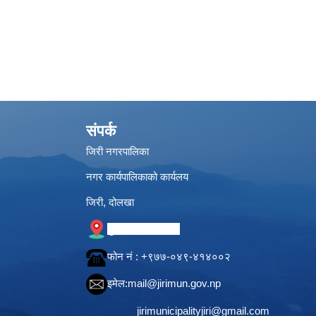
संपर्क
जिरी नगरपालिका
नगर कार्यपालिकाको कार्यलय
जिरी, दोलखा
गुगल नक्सामा स्थान
फोन नं‍ : +९७७-०४९-४१४००२
इमेल:
mail@jirimun.gov.np
jirimunicipalityjiri@gmail.com