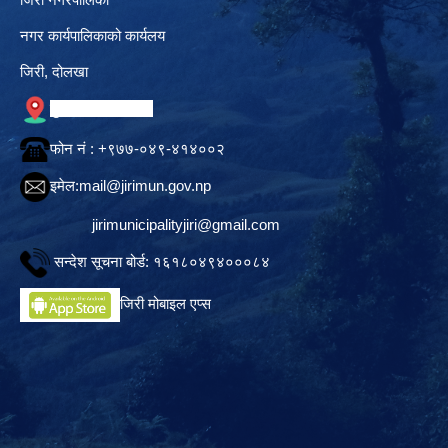
नगर कार्यपालिकाको कार्यलय
जिरी, दोलखा
गुगल नक्सामा स्थान
फोन नं‍ : +९७७-०४९-४१४००२
इमेल:
mail@jirimun.gov.np
jirimunicipalityjiri@gmail.com
सन्देश सूचना बोर्ड: १६१८०४९४०००८४
जिरी मोबाइल एप्स