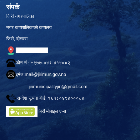
संपर्क
जिरी नगरपालिका
नगर कार्यपालिकाको कार्यलय
जिरी, दोलखा
गुगल नक्सामा स्थान
फोन नं‍ : +९७७-०४९-४१४००२
इमेल:
mail@jirimun.gov.np
jirimunicipalityjiri@gmail.com
सन्देश सूचना बोर्ड: १६१८०४९४०००८४
जिरी मोबाइल एप्स