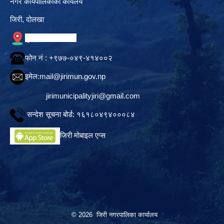
नगर कार्यपालिकाको कार्यलय
जिरी, दोलखा
गुगल नक्सामा स्थान
फोन नं‍ : +९७७-०४९-४१४००२
इमेल:
mail@jirimun.gov.np
jirimunicipalityjiri@gmail.com
सन्देश सूचना बोर्ड: १६१८०४९४०००८४
जिरी मोबाइल एप्स
© 2026 जिरी नगरपालिका कार्यालय