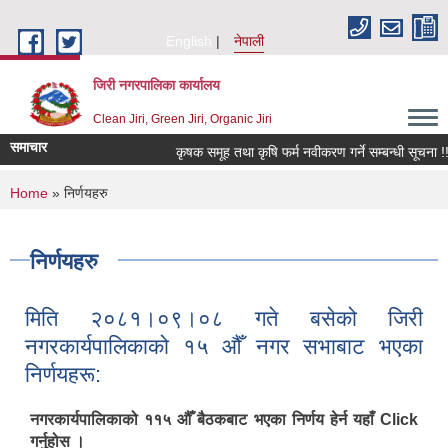
Skip to main content
English
नेपाली
जिरी नगरपालिका कार्यालय
Clean Jiri, Green Jiri, Organic Jiri
समाचार
कृषक समूह तथा कृषि फर्म नवीकरण गर्ने सम्बन्धी सूचना !!!!
You are here
Home
» निर्णयहरु
निर्णयहरु
मिति २०८१।०९।०८ गते बसेको जिरी
नगरकार्यपालिकाको १५ औँ नगर सभाबाट भएका
निर्णयहरू:
नगरकार्यपालिकाको ११५ औँ बैठकबाट भएका निर्णय हेर्न यहाँ Click
गर्नुहोस ।