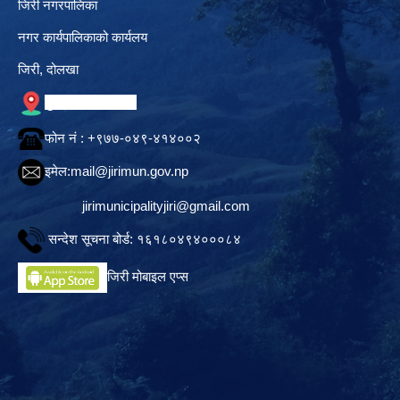
जिरी नगरपालिका
नगर कार्यपालिकाको कार्यलय
जिरी, दोलखा
गुगल नक्सामा स्थान
फोन नं‍ : +९७७-०४९-४१४००२
इमेल:
mail@jirimun.gov.np
jirimunicipalityjiri@gmail.com
सन्देश सूचना बोर्ड: १६१८०४९४०००८४
जिरी मोबाइल एप्स