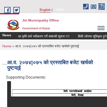
Skip to main content
English
नेपाली
Jiri Municipality Office
Government of Nepal
News
षक समूह तथा कृषि फर्म नवीकरण गर्ने सम्बन्धी सूचना !!!!
किवि जोनमा सूचिकृत हुने बार
You are here
Home
» आ.व. २०७४|०७५ को प्रस्ताबित बजेट खर्चको पुष्टया्ई
आ.व. २०७४|०७५ को प्रस्ताबित बजेट खर्चको
पुष्टया्ई
Supporting Documents: