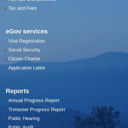
Tax and Fees
eGov services
Vital Registration
Social Security
Citizen Charter
Application Letter
Reports
Annual Progress Report
Trimester Progress Report
Public Hearing
Public Audit