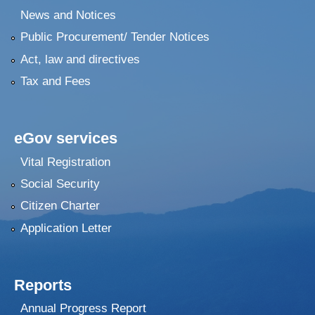
News and Notices
Public Procurement/ Tender Notices
Act, law and directives
Tax and Fees
eGov services
Vital Registration
Social Security
Citizen Charter
Application Letter
Reports
Annual Progress Report