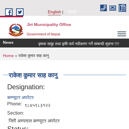
Skip to main content
English
नेपाली
Jiri Municipality Office
Government of Nepal
News
कृषक समूह तथा कृषि फर्म नवीकरण गर्ने सम्बन्धी सूचना !!!!
कि
You are here
Home
» राकेश कुमार साह कानु
राकेश कुमार साह कानु
Designation:
कम्प्यूटर अपरेटर
Phone:
९८४५९८३१२२
Section:
जिरी अस्पताल कम्प्युटर अपरेटर
Status: