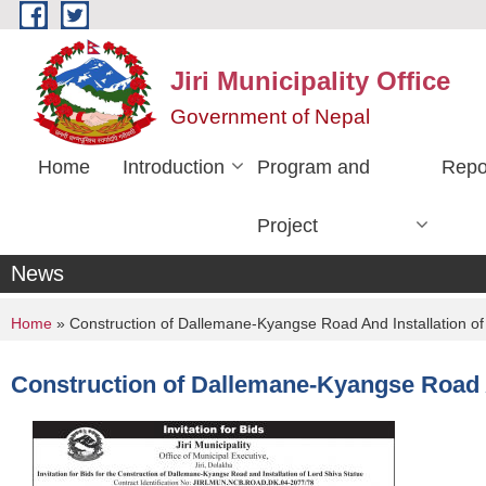
Skip to main content
Jiri Municipality Office
Government of Nepal
Home
Introduction
Program and
Repo
Project
News
You are here
Home
» Construction of Dallemane-Kyangse Road And Installation of
Construction of Dallemane-Kyangse Road A