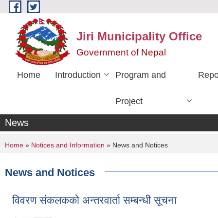
Skip to main content
Jiri Municipality Office
Government of Nepal
Home
Introduction
Program and
Repo
Project
News
You are here
Home
»
Notices and Information
» News and Notices
News and Notices
विवरण संकलकको अन्तरवार्ता सम्बन्धी सूचना