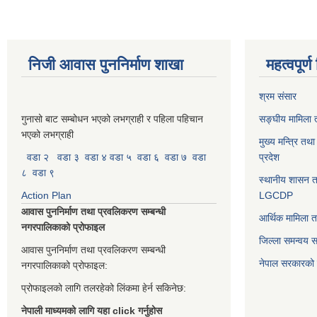
निजी आवास पुननिर्माण शाखा
महत्वपूर्
श्रम संसार
गुनासो बाट सम्बोधन भएको लभग्राही र पहिला पहिचान
सङ्घीय मामिला त
भएको लभग्राही
मुख्य मन्त्रि तथ
वडा २
वडा ३
वडा ४
वडा ५
वडा ६
वडा ७
वडा
प्रदेश
८
वडा ९
स्थानीय शासन त
Action Plan
LGCDP
आवास पुननिर्माण तथा प्रवलिकरण सम्बन्धी
आर्थिक मामिला त
नगरपालिकाको प्रोफाइल
जिल्ला समन्वय 
आवास पुननिर्माण तथा प्रवलिकरण सम्बन्धी
नेपाल सरकारको प
नगरपालिकाको प्रोफाइल:
प्रोफाइलको लागि तलरहेको लिंकमा हेर्न सकिनेछ:
नेपाली माध्यमको लागि यहा click गर्नुहोस