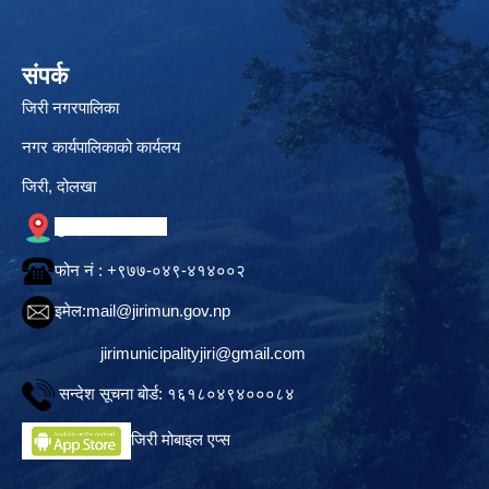
संपर्क
जिरी नगरपालिका
नगर कार्यपालिकाको कार्यलय
जिरी, दोलखा
गुगल नक्सामा स्थान
फोन नं‍ : +९७७-०४९-४१४००२
इमेल:
mail@jirimun.gov.np
jirimunicipalityjiri@gmail.com
सन्देश सूचना बोर्ड: १६१८०४९४०००८४
जिरी मोबाइल एप्स