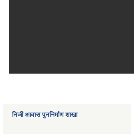
निजी आवास पुननिर्माण शाखा