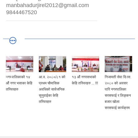
manbahadurjirel2012@gmail.com
9844467520
नगरपालिकाको १४
आ.व. २०८०/८१ को
१३ औं नगरसभाको
निजामती सेवा दिवस,
६
औं नगर भसाका केहि
प्रथम चौमासिक
केहि तस्विरहरु ... !!!
२०८० को अवसर
तस्विरहरु
अवधिको सार्वजनिक
पारि नगरपालिका
सुनुवाईका केहि
सरसफाई र लिङ्कन
तस्विरहरु
बजार खोला
सरसफाई कार्यक्रम