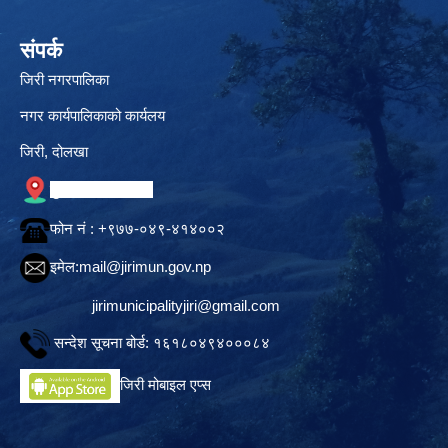
संपर्क
जिरी नगरपालिका
नगर कार्यपालिकाको कार्यलय
जिरी, दोलखा
गुगल नक्सामा स्थान
फोन नं‍ : +९७७-०४९-४१४००२
इमेल:
mail@jirimun.gov.np
jirimunicipalityjiri@gmail.com
सन्देश सूचना बोर्ड: १६१८०४९४०००८४
जिरी मोबाइल एप्स