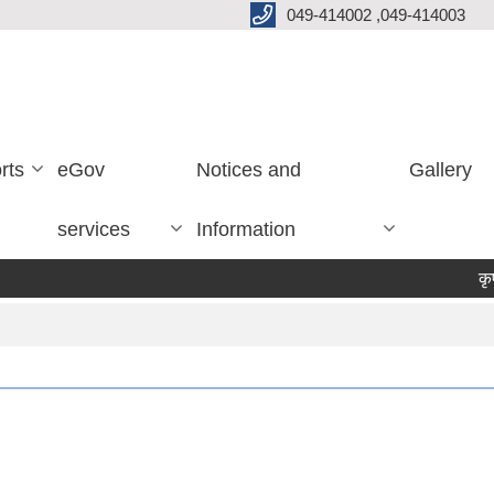
049-414002 ,049-414003
rts
eGov
Notices and
Gallery
services
Information
कृषक सम